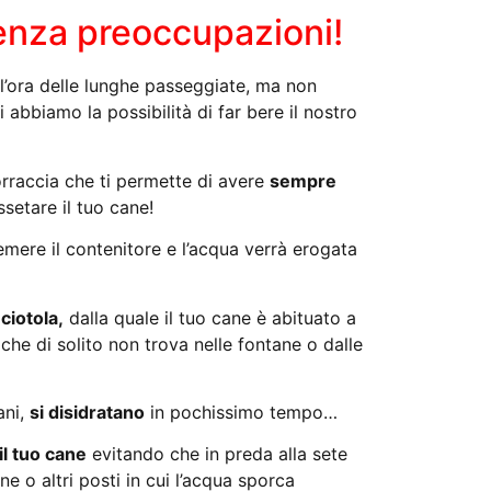
senza preoccupazioni!
l’ora del
le lunghe passeggiate, ma non
 abbiamo la possibilità di far bere il nostro
orraccia che ti permette di avere
sempre
setare il tuo cane!
emere il contenitore e l’acqua verrà erogata
 ciotola,
dalla quale il tuo cane è abituato a
t
che di solito non trova nelle fontane o dalle
ani,
si disidratano
in pochissimo tempo…
il tuo cane
evitando che in preda alla sete
 o altri posti in cui l’acqua sporca