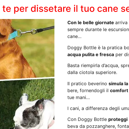
te per dissetare il tuo cane 
Con le belle giornate
arriva 
sempre durante le escursioni
cane…
Doggy Bottle è la pratica b
acqua pulita e fresca
per dis
Basta riempirla d’acqua, spr
dalla ciotola superiore.
Il pratico beverino
simula la
bere, fornendogli il
comfor
tue mani…
I cani, a differenza degli um
Con Doggy Bottle
proteggi 
beva da pozzanghere, fontane