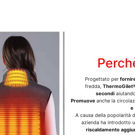
Perchè
Progettato per
fornir
fredda,
ThermoGilet® 
secondi
aiutandot
Promuove
anche la circola
e 
A causa della popolarità d
azienda ha introdotto 
riscaldamento aggiu