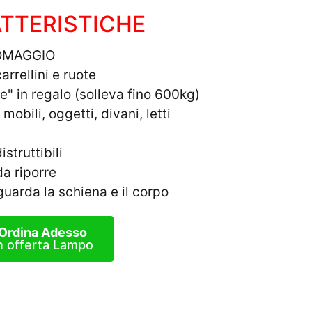
TTERISTICHE
e OMAGGIO
arrellini e ruote
e" in regalo (solleva fino 600kg)
i mobili, oggetti, divani, letti
truttibili
da riporre
uarda la schiena e il corpo
Ordina Adesso
n offerta Lampo