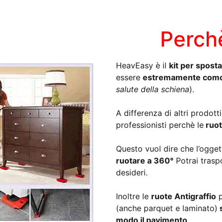
Perchè
HeavEasy è il
kit per spost
essere
estremamente comodo
salute della schiena
).
A differenza di altri prodott
professionisti perchè le
ruot
Questo vuol dire che l’ogge
ruotare a 360°
Potrai traspo
desideri.
Inoltre le
ruote Antigraffio
p
(anche parquet e laminato)
s
modo il pavimento
.