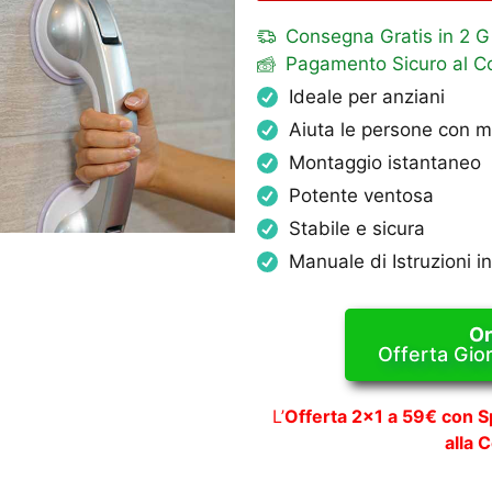
Consegna Gratis in 2 G
Pagamento Sicuro al Co
Ideale per anziani
Aiuta le persone con mo
Montaggio istantaneo
Potente ventosa
Stabile e sicura
Manuale di Istruzioni in
Or
Offerta Gio
L’
Offerta 2×1 a 59€ con 
alla 