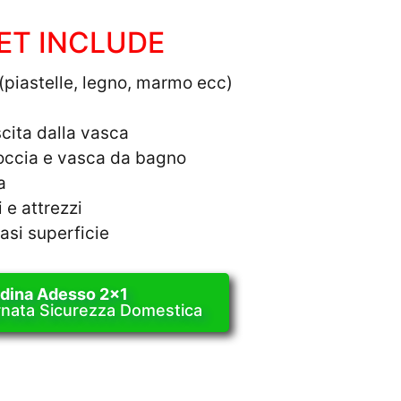
SET INCLUDE
(piastelle, legno, marmo ecc)
uscita dalla vasca
doccia e vasca da bagno
a
 e attrezzi
iasi superficie
dina Adesso 2x1
rnata Sicurezza Domestica