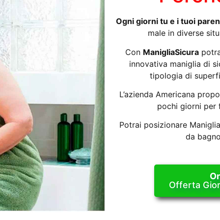
Ogni giorni tu e i tuoi paren
male in diverse sit
Con
ManigliaSicura
potrai
innovativa maniglia di si
tipologia di super
L’azienda Americana propo
pochi giorni per f
Potrai posizionare Manigli
da bagno
Or
Offerta Gio