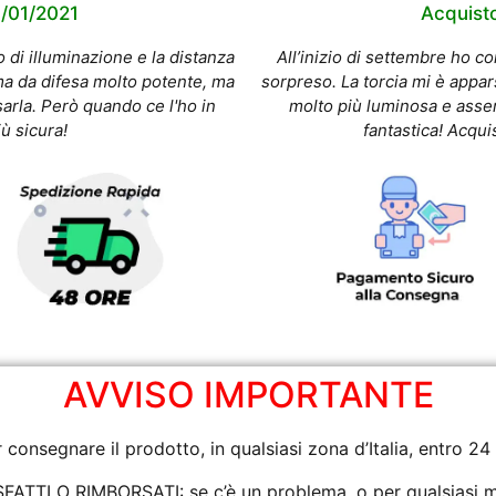
9/01/2021
Acquisto
o di illuminazione e la distanza
All’inizio di settembre ho 
ma da difesa molto potente, ma
sorpreso. La torcia mi è appar
arla. Però quando ce l'ho in
molto più luminosa e asse
ù sicura!
fantastica! Acqui
AVVISO IMPORTANTE
consegnare il prodotto, in qualsiasi zona d’Italia, entro 
ATTI O RIMBORSATI: se c’è un problema, o per qualsiasi moti