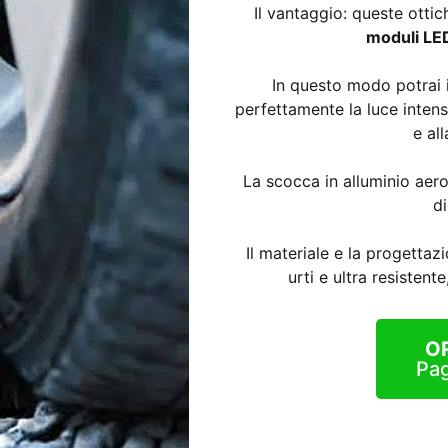
Il vantaggio: queste otti
moduli LED
In questo modo potrai i
perfettamente la luce intens
e al
La scocca in alluminio aer
d
Il materiale e la progettazi
urti e ultra resisten
O
Pag