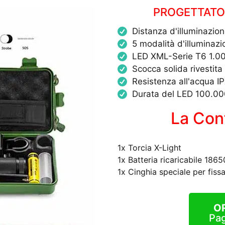
PROGETTATO 
Distanza d'illuminazio
5 modalità d'illumina
LED XML-Serie T6 1.0
Scocca solida rivestita 
Resistenza all'acqua I
Durata del LED 100.00
La Con
1x Torcia X-Light
1x Batteria ricaricabile 186
1x Cinghia speciale per fiss
O
Pag