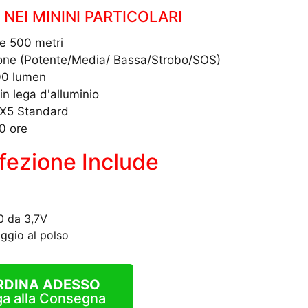
NEI MININI PARTICOLARI
ne 500 metri
zione (Potente/Media/ Bassa/Strobo/SOS)
00 lumen
in lega d'alluminio
PX5 Standard
0 ore
fezione Include
50 da 3,7V
aggio al polso
RDINA ADESSO
a alla Consegna