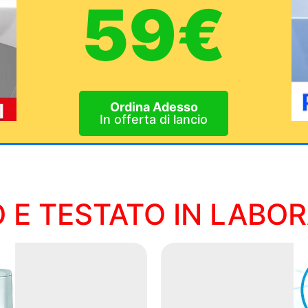
59€
Ordina Adesso
In offerta di lancio
 E TESTATO IN LABO