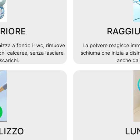
RIORE
RAGGIU
nizza a fondo il wc, rimuove
La polvere reagisce im
ni calcaree, senza lasciare
schiuma che inizia a disin
scarichi.
anche da 
LIZZO
LU