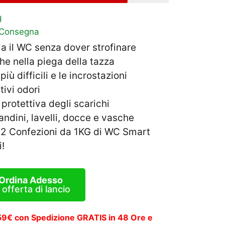
H
 Consegna
a il WC senza dover strofinare
he nella piega della tazza
ù difficili e le incrostazioni
ivi odori
protettiva degli scarichi
andini, lavelli, docce e vasche
2 Confezioni da 1KG di WC Smart
i!
Ordina Adesso
 offerta di lancio
 59€ con Spedizione GRATIS in 48 Ore e