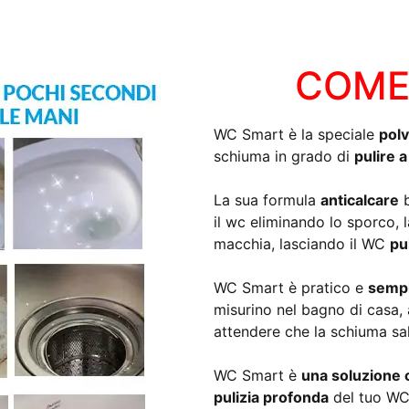
COME
WC Smart è la speciale
polv
schiuma in grado di
pulire 
La sua formula
anticalcare
b
il wc eliminando lo sporco, l
macchia, lasciando il WC
pu
WC Smart è pratico e
sempl
misurino nel bagno di casa,
attendere che la schiuma sal
WC Smart è
una soluzione 
pulizia profonda
del tuo WC m