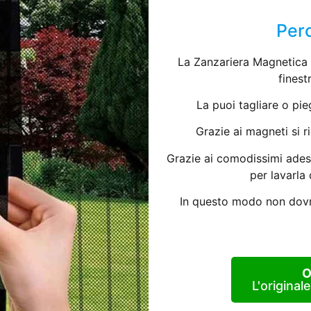
Perc
La Zanzariera Magnetica 
finest
La puoi tagliare o pie
Grazie ai magneti si 
Grazie ai comodissimi adesi
per lavarl
In questo modo non dovra
O
L'original