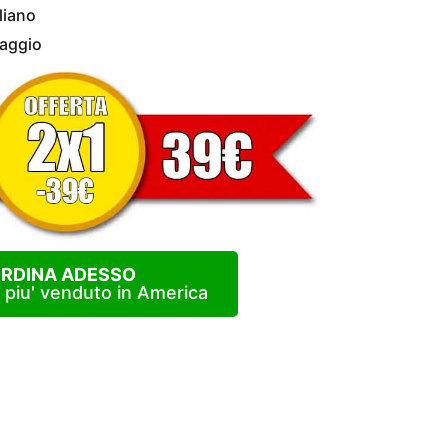
aliano
maggio
RDINA ADESSO
e piu' venduto in America