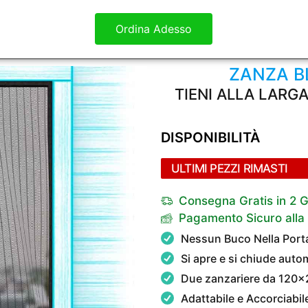
Ordina Adesso
ZANZA B
TIENI ALLA LARG
DISPONIBILITÀ
ULTIMI PEZZI RIMASTI
Consegna Gratis in 2 G
Pagamento Sicuro all
Nessun Buco Nella Port
Si apre e si chiude aut
Due zanzariere da 120
Adattabile e Accorciabile