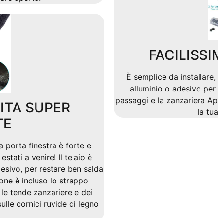
FACILISSI
È semplice da installare, 
alluminio o adesivo per
passaggi e la zanzariera Ap
LITA SUPER
la tu
TE
 porta finestra è forte e
stati a venire! Il telaio è
esivo, per restare ben salda
ione è incluso lo strappo
le tende zanzariere e dei
sulle cornici ruvide di legno
.